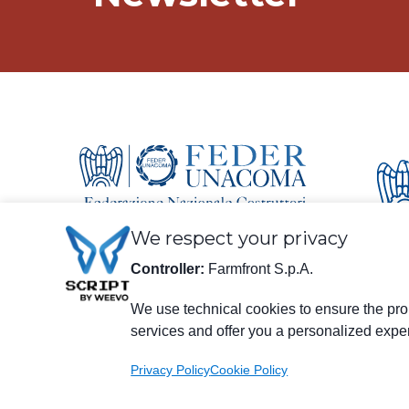
We respect your privacy
Controller:
Farmfront S.p.A.
Rechtliche Informationen
We use technical cookies to ensure the prop
Farmfront S.p.A.
services and offer you a personalized expe
Werk und Sitz der Gesellschaft: Via S. Eusebio 7, 41014 Castelve
Steuernr., USt-IdNr., Eintragungsnummer beim Handelsregister
farmfrontspa@legalmail.it
Privacy Policy
Cookie Policy
Eingetragen im Verzeichnis der Wirtschafts- und Verwaltungsda
3.120.000 €.