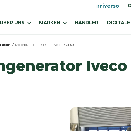
Menu
G
utilities
Menu
ÜBER UNS
MARKEN
HÄNDLER
DIGITALE
zienda
rator
Motorpumpengenerator Iveco - Caprari
enerator Iveco -