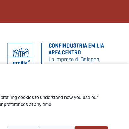
d profiling cookies to understand how you use our
Menu
r preferences at any time.
social
Piè
Privacy
Privacy NL
Whistleblowing
Cookie