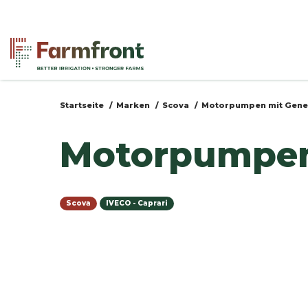
Direkt
zum
Inhalt
a
Startseite
Marken
Scova
Motorpumpen mit Gene
Sie
Motorpumpeng
sind
hier
Scova
IVECO - Caprari