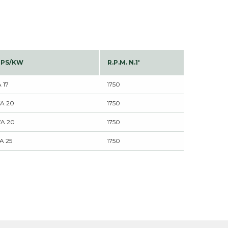
 PS/KW
R.P.M. N.1'
 17
1750
VA 20
1750
VA 20
1750
A 25
1750