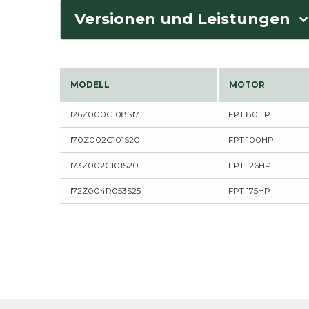
Versionen und Leistungen
MODELL
MOTOR
I26Z000C108S17
FPT 80HP
I70Z002C101S20
FPT 100HP
I73Z002C101S20
FPT 126HP
I72Z004R053S25
FPT 175HP