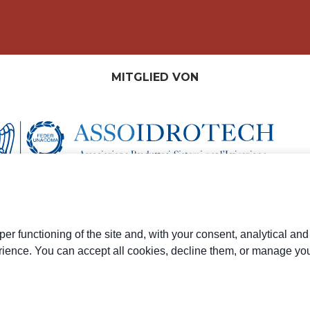
MITGLIED VON
er functioning of the site and, with your consent, analytical an
rience. You can accept all cookies, decline them, or manage you
tro di Modena (MO) - IT
 Modena 01294030364 - zertifizierte E-Mail-Anschrift:
ten (R.E.A.) unter der Nr. M0203512 - voll eingezahltes Grundkapital