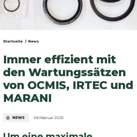
Startseite
News
Sie
sind
Immer effizient mit
hier
den Wartungssätzen
von OCMIS, IRTEC und
MARANI
NEWS
06 Februar 2025
Um eine maximale