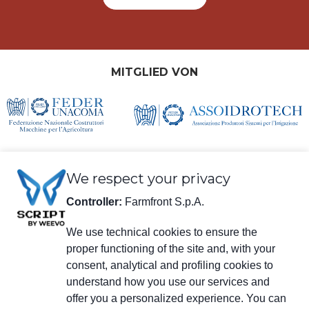
MITGLIED VON
We respect your privacy
Controller:
Farmfront S.p.A.
We use technical cookies to ensure the
Rechtliche Informationen
proper functioning of the site and, with your
Farmfront S.p.A.
consent, analytical and profiling cookies to
Werk und Sitz der Gesellschaft: Via S. Eusebio 7, 41014 Castelvetro di
understand how you use our services and
Modena (MO) - IT
Steuernr., USt-IdNr., Eintragungsnummer beim Handelsregister Modena
offer you a personalized experience. You can
01294030364 - zertifizierte E-Mail-Anschrift:
farmfrontspa@legalmail.it