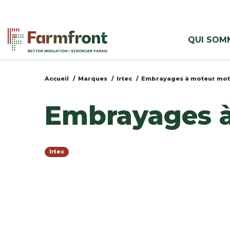
Aller
au
Menu
contenu
QUI SOM
principal
azienda
Accueil
Marques
Irtec
Embrayages à moteur mot
Vous
Embrayages 
êtes
ici
Irtec