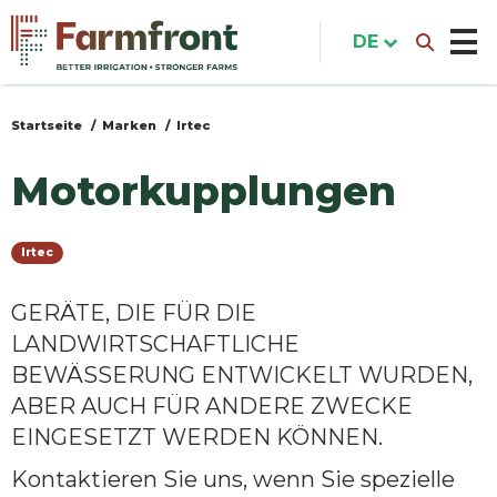
Direkt
zum
DE
Inhalt
Startseite
Marken
Irtec
Sie
sind
Motorkupplungen
hier
Irtec
GERÄTE, DIE FÜR DIE
LANDWIRTSCHAFTLICHE
BEWÄSSERUNG ENTWICKELT WURDEN,
ABER AUCH FÜR ANDERE ZWECKE
EINGESETZT WERDEN KÖNNEN.
Kontaktieren Sie uns, wenn Sie spezielle