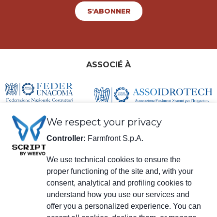
S'ABONNER
ASSOCIÉ À
We respect your privacy
Controller:
Farmfront S.p.A.
We use technical cookies to ensure the
proper functioning of the site and, with your
consent, analytical and profiling cookies to
Informations légales
understand how you use our services and
Farmfront S.p.A.
Usine et Siège social: Via S. Eusebio 7, 41014 Castelvetro di Modena (MO) -
offer you a personalized experience. You can
IT