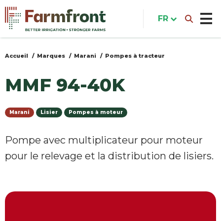
Aller
au
FR
contenu
principal
Accueil
Marques
Marani
Pompes à tracteur
Vous
êtes
MMF 94-40K
ici
Marani
Lisier
Pompes à moteur
Pompe avec multiplicateur pour moteur
pour le relevage et la distribution de lisiers.