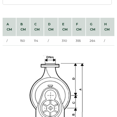
A
B
C
D
E
F
G
H
CM
CM
CM
CM
CM
CM
CM
CM
/
150
114
/
310
355
264
/