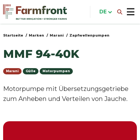
Direkt
zum
DE
Inhalt
Startseite
Marken
Marani
Zapfwellenpumpen
Sie
sind
MMF 94-40K
hier
Marani
Gülle
Motorpumpen
Motorpumpe mit Übersetzungsgetriebe
zum Anheben und Verteilen von Jauche.