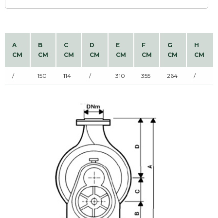
A
B
C
D
E
F
G
H
CM
CM
CM
CM
CM
CM
CM
CM
/
150
114
/
310
355
264
/